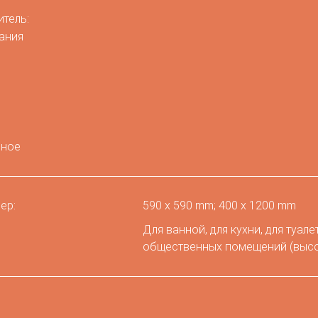
итель:
нное
ер:
590 х 590 mm; 400 x 1200 mm
Для ванной, для кухни, для туале
общественных помещений (высо