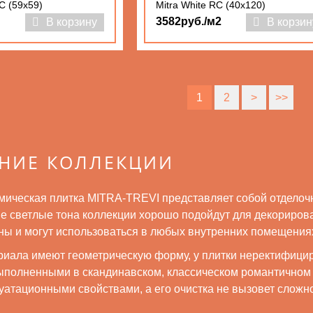
C (59x59)
Mitra White RC (40x120)
3582руб./м2
В корзину
В корзин
1
2
>
>>
НИЕ КОЛЛЕКЦИИ
мическая плитка MITRA-TREVI представляет собой отделоч
е светлые тона коллекции хорошо подойдут для декорирован
ны и могут использоваться в любых внутренних помещения
иала имеют геометрическую форму, у плитки неректифицир
ыполненными в скандинавском, классическом романтичном с
уатационными свойствами, а его очистка не вызовет слож