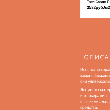
Trevi Cream R
3582руб./м2
ОПИСА
Испанская кера
камень. Бежевы
они универсаль
Элементы матер
интерьерами, в
высокими экспл
средства.