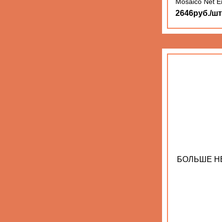
Mosaico Net E
2646руб./шт
БОЛЬШЕ Н