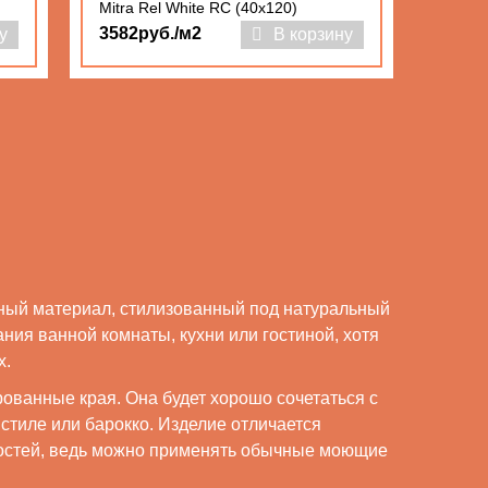
Mitra Rel White RC (40x120)
3582руб./м2
у
В корзину
ный материал, стилизованный под натуральный
ия ванной комнаты, кухни или гостиной, хотя
х.
ованные края. Она будет хорошо сочетаться с
тиле или барокко. Изделие отличается
ностей, ведь можно применять обычные моющие