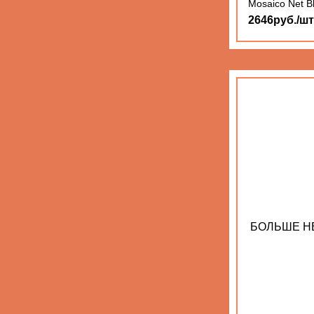
Mosaico Net B
2646руб./шт
БОЛЬШЕ Н