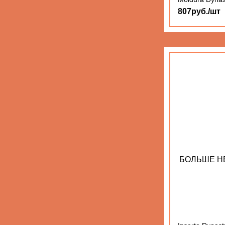
807руб./шт
БОЛЬШЕ Н