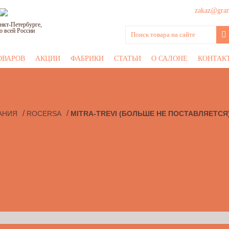
zakaz@grani
нкт-Петербурге,
о всей России
ОВАРОВ
АКЦИИ
ФАБРИКИ
СТАТЬИ
О САЛОНЕ
КОНТАК
/
/
АНИЯ
ROCERSA
MITRA-TREVI (БОЛЬШЕ НЕ ПОСТАВЛЯЕТСЯ