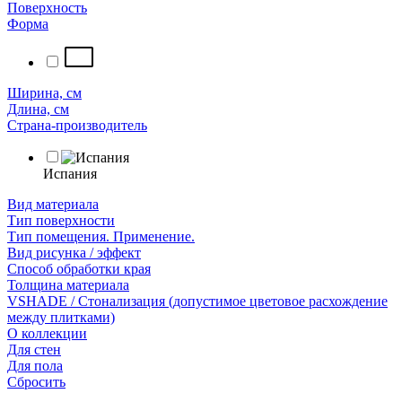
Поверхность
Форма
Ширина, см
Длина, см
Страна-производитель
Испания
Вид материала
Тип поверхности
Тип помещения. Применение.
Вид рисунка / эффект
Способ обработки края
Толщина материала
VSHADE / Стонализация (допустимое цветовое расхождение
между плитками)
О коллекции
Для стен
Для пола
Сбросить