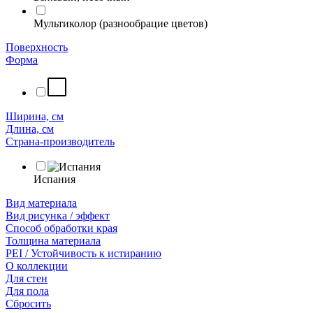
Мультиколор (разнообрацие цветов)
Поверхность
Форма
Ширина, см
Длина, см
Страна-производитель
Испания
Вид материала
Вид рисунка / эффект
Способ обработки края
Толщина материала
PEI / Устойчивость к истиранию
О коллекции
Для стен
Для пола
Сбросить