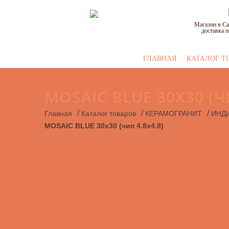
Магазин в Са
доставка п
ГЛАВНАЯ
КАТАЛОГ Т
MOSAIC BLUE 30X30 (ЧИ
/
/
/
Главная
Каталог товаров
КЕРАМОГРАНИТ
ИНД
MOSAIC BLUE 30x30 (чип 4.8х4.8)