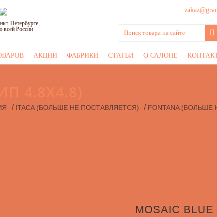
zakaz@grani
нкт-Петербурге,
о всей России
ОВАРОВ
АКЦИИ
ФАБРИКИ
СТАТЬИ
О САЛОНЕ
КОНТАК
П 4.8Х4.8)
/
/
ИЯ
ITACA (БОЛЬШЕ НЕ ПОСТАВЛЯЕТСЯ)
FONTANA (БОЛЬШЕ 
MOSAIC BLUE 3