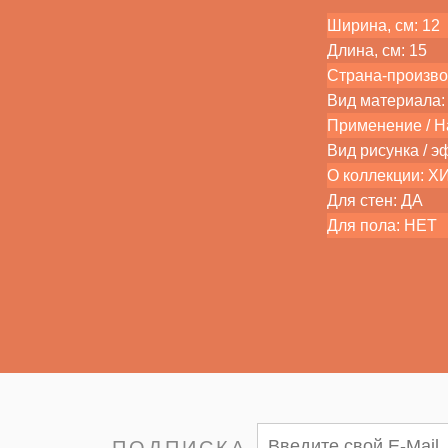
Ширина, см: 12
Длина, см: 15
Страна-произво
Вид материала:
Применение / На
Вид рисунка / э
О коллекции: 
Для стен: ДА
Для пола: НЕТ