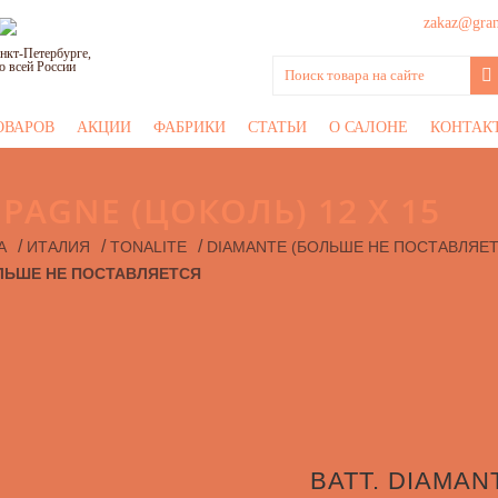
zakaz@grani
нкт-Петербурге,
о всей России
ОВАРОВ
АКЦИИ
ФАБРИКИ
СТАТЬИ
О САЛОНЕ
КОНТАК
PAGNE (ЦОКОЛЬ) 12 Х 15
/
/
/
А
ИТАЛИЯ
TONALITE
DIAMANTE (БОЛЬШЕ НЕ ПОСТАВЛЯЕТ
БОЛЬШЕ НЕ ПОСТАВЛЯЕТСЯ
BATT. DIAMAN