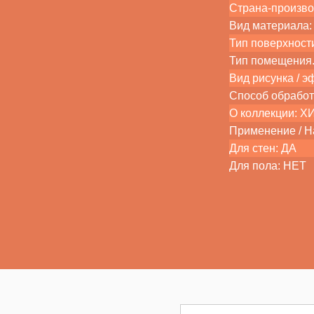
Страна-произво
Вид материала:
Тип поверхности
Тип помещения. 
Вид рисунка / э
Способ обработ
О коллекции: 
Применение / На
Для стен: ДА
Для пола: НЕТ