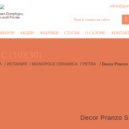
zakaz@grani
нкт-Петербурге,
о всей России
ОВАРОВ
АКЦИИ
ФАБРИКИ
СТАТЬИ
О САЛОНЕ
КОНТАК
C (10Х30)
/
/
/
/
А
ИСПАНИЯ
MONOPOLE CERAMICA
PETRA
Decor Pranzo 
Decor Pranzo S