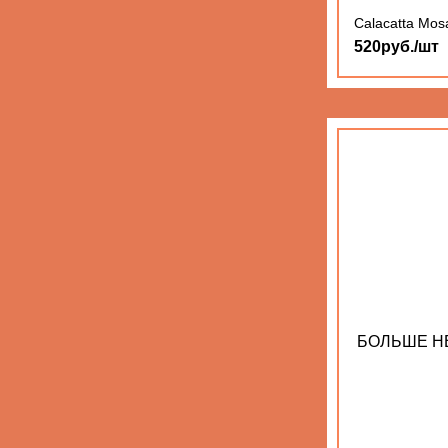
Calacatta Mos
520руб./шт
БОЛЬШЕ Н