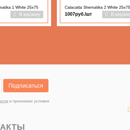
matika 1 White 25x75
Calacatta Shematika 2 White 25x7
1007руб./шт
В корзину
В корзин
Подписаться
ости
и принимаю условия
ТАКТЫ