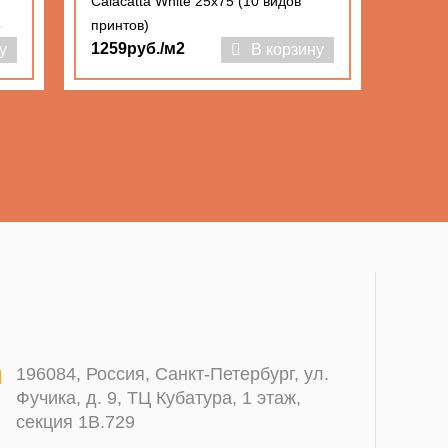
Calacatta White 25x75 (10 видов
5
принтов)
1259руб./м2
у
В корзину
196084
,
Россия, Санкт-Петербург
,
ул.
Фучика, д. 9, ТЦ Кубатура, 1 этаж,
секция 1В.729