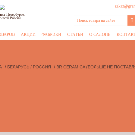
zakaz@grani
нкт-Петербурге,
о всей России
ОВАРОВ
АКЦИИ
ФАБРИКИ
СТАТЬИ
О САЛОНЕ
КОНТАК
/
/
А
БЕЛАРУСЬ / РОССИЯ
BR CERAMICA (БОЛЬШЕ НЕ ПОСТАВЛ