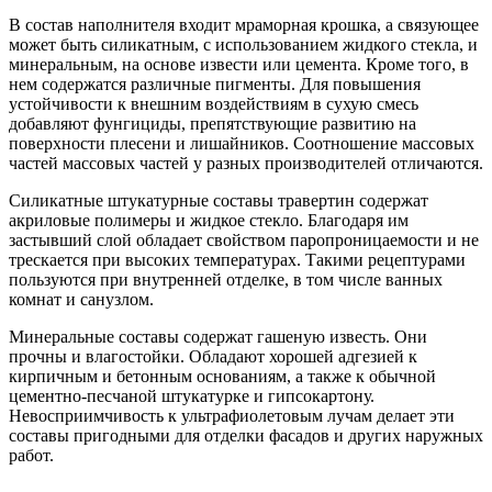
В состав наполнителя входит мраморная крошка, а связующее
может быть силикатным, с использованием жидкого стекла, и
минеральным, на основе извести или цемента. Кроме того, в
нем содержатся различные пигменты. Для повышения
устойчивости к внешним воздействиям в сухую смесь
добавляют фунгициды, препятствующие развитию на
поверхности плесени и лишайников. Соотношение массовых
частей массовых частей у разных производителей отличаются.
Силикатные штукатурные составы травертин содержат
акриловые полимеры и жидкое стекло. Благодаря им
застывший слой обладает свойством паропроницаемости и не
трескается при высоких температурах. Такими рецептурами
пользуются при внутренней отделке, в том числе ванных
комнат и санузлом.
Минеральные составы содержат гашеную известь. Они
прочны и влагостойки. Обладают хорошей адгезией к
кирпичным и бетонным основаниям, а также к обычной
цементно-песчаной штукатурке и гипсокартону.
Невосприимчивость к ультрафиолетовым лучам делает эти
составы пригодными для отделки фасадов и других наружных
работ.