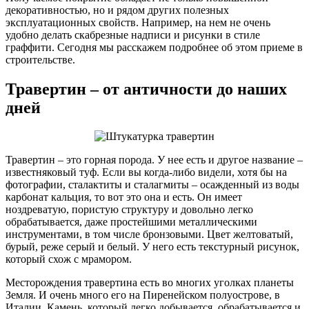
декоративностью, но и рядом других полезных
эксплуатационных свойств. Например, на нем не очень
удобно делать скабрезные надписи и рисунки в стиле
граффити. Сегодня мы расскажем подробнее об этом приеме в
строительстве.
Травертин – от античности до наших
дней
Травертин – это горная порода. У нее есть и другое название –
известняковый туф. Если вы когда-либо видели, хотя бы на
фотографии, сталактиты и сталагмиты – осажденный из воды
карбонат кальция, то вот это она и есть. Он имеет
ноздреватую, пористую структуру и довольно легко
обрабатывается, даже простейшими металлическими
инструментами, в том числе бронзовыми. Цвет желтоватый,
бурый, реже серый и белый. У него есть текстурный рисунок,
который схож с мрамором.
Месторождения травертина есть во многих уголках планеты
Земля. И очень много его на Пиренейском полуострове, в
Италии. Камень, который легко добывается, обрабатывается и,