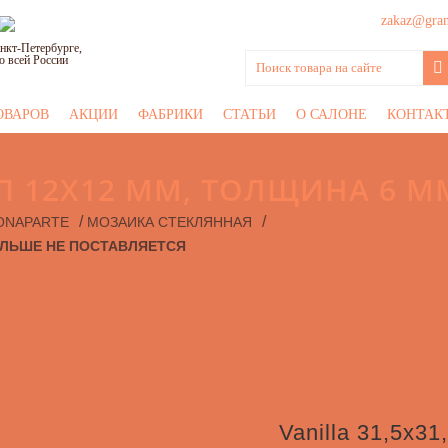
zakaz@grani
нкт-Петербурге,
о всей России
ОВАРОВ
АКЦИИ
ФАБРИКИ
СТАТЬИ
О САЛОНЕ
КОНТАК
ЧИП 12Х12 ММ, ТОЛЩИНА 6 
/
/
ONAPARTE
МОЗАИКА СТЕКЛЯННАЯ
 - БОЛЬШЕ НЕ ПОСТАВЛЯЕТСЯ
Vanilla 31,5х3