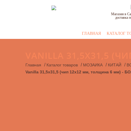
Магазин в Са
доставка п
ГЛАВНАЯ
КАТАЛОГ Т
VANILLA 31,5Х31,5 (
/
/
/
/
Главная
Каталог товаров
МОЗАИКА
КИТАЙ
B
Vanilla 31,5х31,5 (чип 12х12 мм, толщина 6 мм)