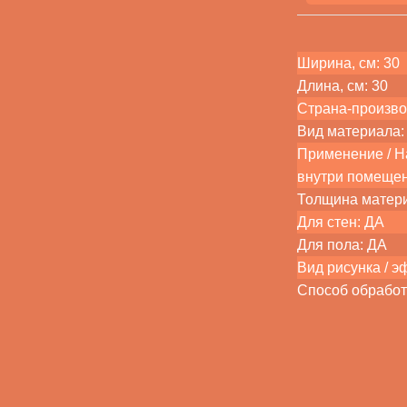
Ширина, см: 30
Длина, см: 30
Страна-произво
Вид материала: 
Применение / На
внутри помещен
Толщина матер
Для стен: ДА
Для пола: ДА
Вид рисунка / э
Способ обработ