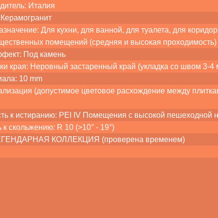
дитель: Италия
 Керамогранит
значение: Для кухни, для ванной, для туалета, для коридора
бщественных помещений (средняя и высокая проходимость)
ффект: Под камень
ки края: Неровный застаренный край (укладка со швом 3-4 
иала: 10 mm
лизация (допустимое цветовое расхождение между плитками
сть к истиранию: PEI IV Помещения с высокой пешеходной 
 к скольжению: R 10 (>10° - 19°)
ЛЕГЕНДАРНАЯ КОЛЛЕКЦИЯ (проверена временем)