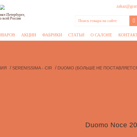
zakaz@grani
нкт-Петербурге,
о всей России
ОВАРОВ
АКЦИИ
ФАБРИКИ
СТАТЬИ
О САЛОНЕ
КОНТАК
/
/
ЛИЯ
SERENISSIMA - CIR
DUOMO (БОЛЬШЕ НЕ ПОСТАВЛЯЕТС
Duomo Noce 20