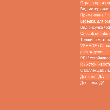
Страна-произво
Вид материала:
Применение / На
беседки, для о
Вид рисунка / э
Способ обработ
Толщина матер
VSHADE / Стона
расхождение
PEI / Устойчиво
R / Устойчивость
О коллекции: 
Для стен: ДА
Для пола: ДА