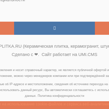
LITKA.RU (Керамическая плитка, керамогранит, штук
Сделано с ❤. Сайт работает на UMI.CMS
омления и носит справочный характер, не является публичной офертой
ожение, можно через менеджеров компании или при подтверждённой зая
ые об IP-адресе и местоположении, сведения об источнике перехода на
спользовать данный ресурс, Вы автоматически соглашаетесь с исполь
данных.
Политика конфиденциальности
 на использование cookie-файлов и сервиса веб-аналитики