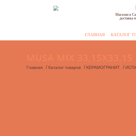
Магазин в Са
доставка п
ГЛАВНАЯ
КАТАЛОГ Т
MUSA MIX 33,15X33,15
/
/
/
Главная
Каталог товаров
КЕРАМОГРАНИТ
ИСП