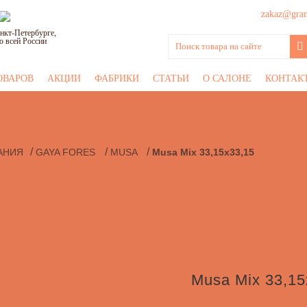
zakaz@grani
нкт-Петербурге,
о всей России
ОВАРОВ
АКЦИИ
ФАБРИКИ
СТАТЬИ
О САЛОНЕ
КОНТАК
/
/
/
АНИЯ
GAYA FORES
MUSA
Musa Mix 33,15x33,15
Musa Mix 33,15