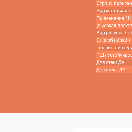
Страна-произво
Вид материала:
Применение / На
(высокая прохо
Вид рисунка / э
Способ обработ
Толщина матер
PEI / Устойчиво
Для стен: ДА
Для пола: ДА