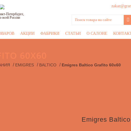
zakaz@grani
нкт-Петербурге,
о всей России
ОВАРОВ
АКЦИИ
ФАБРИКИ
СТАТЬИ
О САЛОНЕ
КОНТАК
ITO 60Х60
/
/
/
АНИЯ
EMIGRES
BALTICO
Emigres Baltico Grafito 60х60
Emigres Baltico