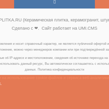
LITKA.RU (Керамическая плитка, керамогранит, штук
Сделано с ❤. Сайт работает на UMI.CMS
омления и носит справочный характер, не является публичной офертой
ожение, можно через менеджеров компании или при подтверждённой зая
ые об IP-адресе и местоположении, сведения об источнике перехода на
спользовать данный ресурс, Вы автоматически соглашаетесь с исполь
данных.
Политика конфиденциальности
 на использование cookie-файлов и сервиса веб-аналитики
.