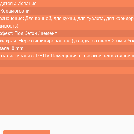
дитель: Испания
 Керамогранит
значение: Для ванной, для кухни, для туалета, для корид
димость)
ффект: Под бетон / цемент
ки края: Неректифицированная (укладка со швом 2 мм и бо
иала: 8 mm
сть к истиранию: PEI IV Помещения с высокой пешеходной 