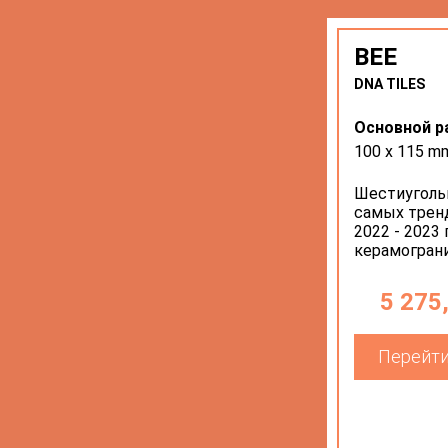
BEE
DNA TILES
Основной р
100 х 115 m
Шестиугольн
самых трен
2022 - 2023
керамограни
5 275
Перейти