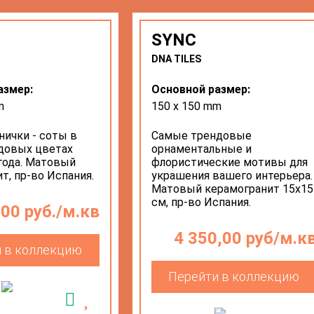
SYNC
DNA TILES
азмер:
Основной размер:
m
150 х 150 mm
ички - соты в
Самые трендовые
довых цветах
орнаментальные и
 года. Матовый
флористические мотивы для
т, пр-во Испания.
украшения вашего интерьера.
Матовый керамогранит 15х15
см, пр-во Испания.
,00 руб./м.кв
4 350,00 руб/м.к
 в коллекцию
Перейти в коллекцию