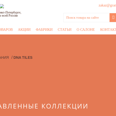
zakaz@grani
нкт-Петербурге,
о всей России
ОВАРОВ
АКЦИИ
ФАБРИКИ
СТАТЬИ
О САЛОНЕ
КОНТАК
/
АНИЯ
DNA TILES
АВЛЕННЫЕ КОЛЛЕКЦИИ