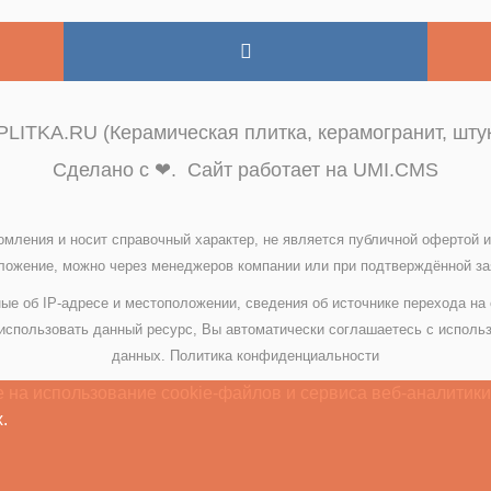
LITKA.RU (Керамическая плитка, керамогранит, штук
Сделано с ❤. Сайт работает на UMI.CMS
омления и носит справочный характер, не является публичной офертой
ожение, можно через менеджеров компании или при подтверждённой зая
ые об IP-адресе и местоположении, сведения об источнике перехода на
спользовать данный ресурс, Вы автоматически соглашаетесь с исполь
данных.
Политика конфиденциальности
 на использование cookie-файлов и сервиса веб-аналитики
.