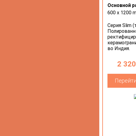
Основной р
600 х 1200 
Серия Slim (
Полирован
ректифици
керамограни
во Индия.
2 320
Перейти