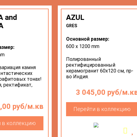
A and
AZUL
A
GRES
Основной размер:
600 х 1200 mm
азмер:
mm
Полированный
ректифицированный
вариация камня
керамогранит 60х120 см, пр-
фантастических
во Индия.
рафитовых тонах!
, ректификат,
3 045,00 руб/м.к
,00 руб/м.кв
Перейти в коллекцию
 в коллекцию