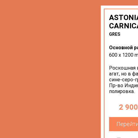
ASTONI
CARNIC
GRES
Основной р
600 х 1200 
Роскошная 
агат, но в 
сине-серо-г
Пр-во Индия
полировка.
2 900
Перейти