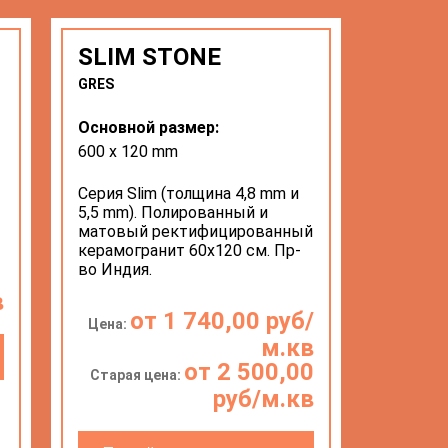
SLIM STONE
GRES
Основной размер:
600 х 120 mm
Серия Slim (толщина 4,8 mm и
5,5 mm). Полированный и
матовый ректифицированный
керамогранит 60х120 см. Пр-
во Индия.
в
от 1 740,00 руб/
Цена:
м.кв
от 2 500,00
Старая цена:
руб/м.кв