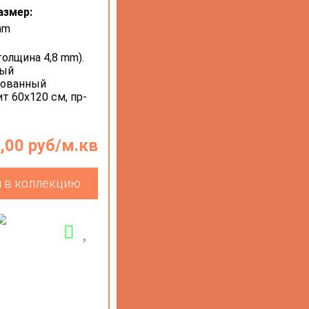
азмер:
mm
толщина 4,8 mm).
ный
рованный
т 60х120 см, пр-
,00 руб/м.кв
 в коллекцию