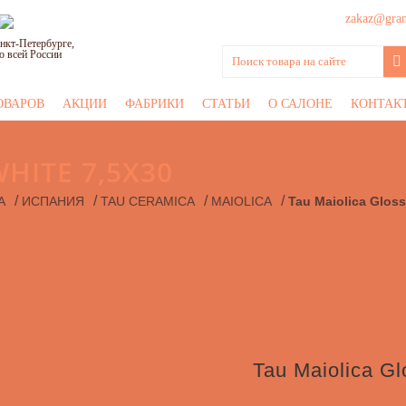
zakaz@grani
нкт-Петербурге,
о всей России
ОВАРОВ
АКЦИИ
ФАБРИКИ
СТАТЬИ
О САЛОНЕ
КОНТАК
HITE 7,5Х30
/
/
/
/
А
ИСПАНИЯ
TAU CERAMICA
MAIOLICA
Tau Maiolica Gloss
Tau Maiolica Gl