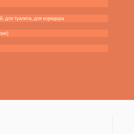
й, для туалета, для коридора
лее)