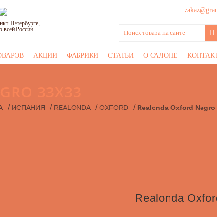
zakaz@grani
нкт-Петербурге,
о всей России
ОВАРОВ
АКЦИИ
ФАБРИКИ
СТАТЬИ
О САЛОНЕ
КОНТАК
GRO 33X33
/
/
/
/
А
ИСПАНИЯ
REALONDA
OXFORD
Realonda Oxford Negro
Realonda Oxfor