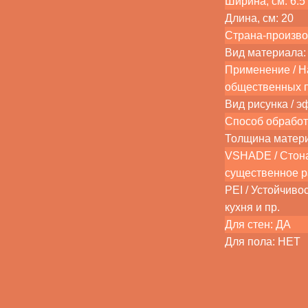
Ширина, см: 6.5
Длина, см: 20
Страна-произво
Вид материала: 
Применение / На
общественных 
Вид рисунка / э
Способ обработ
Толщина матер
VSHADE / Стона
существенное 
PEI / Устойчиво
кухня и пр.
Для стен: ДА
Для пола: НЕТ