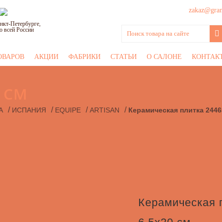
zakaz@grani
нкт-Петербурге,
о всей России
ОВАРОВ
АКЦИИ
ФАБРИКИ
СТАТЬИ
О САЛОНЕ
КОНТАК
0 СМ
/
/
/
/
А
ИСПАНИЯ
EQUIPE
ARTISAN
Керамическая плитка 2446
Керамическая 