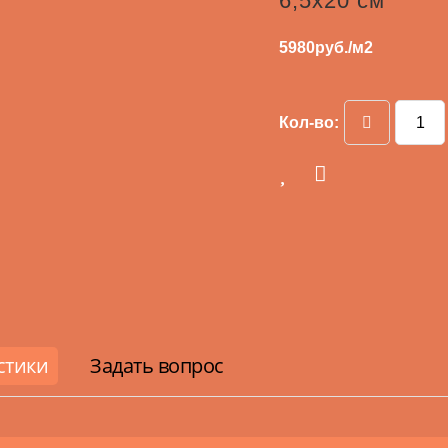
6,5х20 см
5980
руб./м2
Кол-во:
стики
Задать вопрос