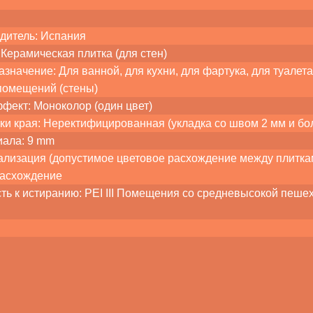
дитель: Испания
Керамическая плитка (для стен)
значение: Для ванной, для кухни, для фартука, для туалета,
помещений (стены)
ффект: Моноколор (один цвет)
ки края: Неректифицированная (укладка со швом 2 мм и бо
иала: 9 mm
лизация (допустимое цветовое расхождение между плитками
расхождение
сть к истиранию: PEI III Помещения со средневысокой пеше