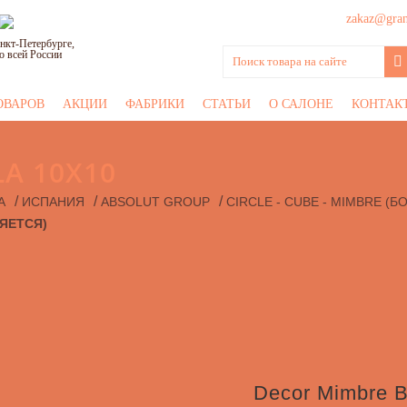
zakaz@grani
нкт-Петербурге,
о всей России
ОВАРОВ
АКЦИИ
ФАБРИКИ
СТАТЬИ
О САЛОНЕ
КОНТАК
A 10X10
/
/
/
А
ИСПАНИЯ
ABSOLUT GROUP
CIRCLE - CUBE - MIMBRE (
ЛЯЕТСЯ)
Decor Mimbre 