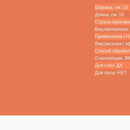
Ширина, см: 10
Длина, см: 10
Страна-произво
Вид материала: 
Применение / Н
Вид рисунка / э
Способ обработ
О коллекции: 
Для стен: ДА
Для пола: НЕТ