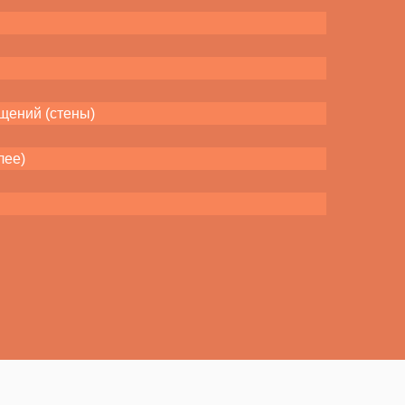
щений (стены)
лее)