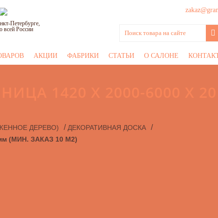
zakaz@grani
нкт-Петербурге,
о всей России
ОВАРОВ
АКЦИИ
ФАБРИКИ
СТАТЬИ
О САЛОНЕ
КОНТАК
ИЦА 1420 X 2000-6000 X 2
/
/
ЖЕННОЕ ДЕРЕВО)
ДЕКОРАТИВНАЯ ДОСКА
мм (МИН. ЗАКАЗ 10 М2)